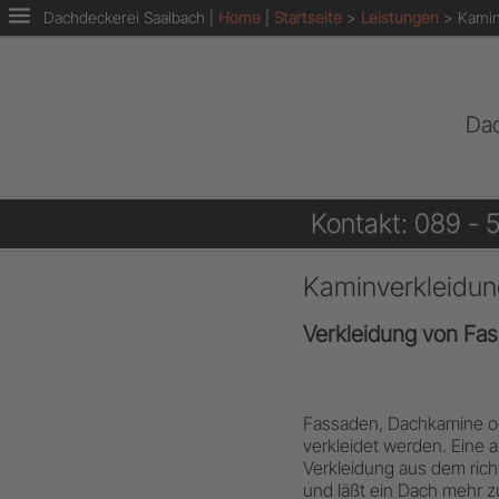
Dachdeckerei Saalbach |
Home
|
Startseite
>
Leistungen
>
Kamin
Dac
Kontakt: 089 - 
Kaminverkleidun
Verkleidung von Fa
Fassaden, Dachkamine o
verkleidet werden. Eine 
Verkleidung aus dem rich
und läßt ein Dach mehr 