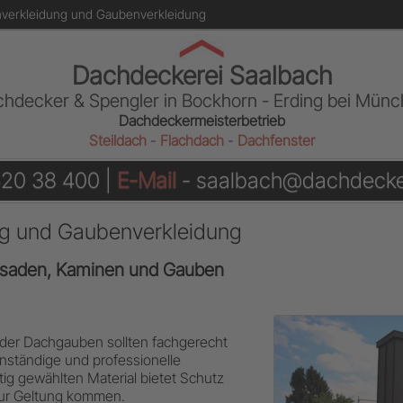
verkleidung und Gaubenverkleidung
Dachdeckerei Saalbach
hdecker & Spengler in Bockhorn - Erding bei Mün
Dachdeckermeisterbetrieb
Steildach
-
Flachdach
-
Dachfenster
520 38 400 |
E-Mail
- saalbach@dachdecke
g und Gaubenverkleidung
ssaden, Kaminen und Gauben
der Dachgauben sollten fachgerecht
anständige und professionelle
tig gewählten Material bietet Schutz
zur Geltung kommen.