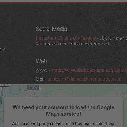
Social Media
Besuchen Sie uns auf Facebook
. Dort finden 
Referenzen und Fotos unserer Arbeit.
en)
Web
WWW -
https://www.dachdeckerei-saalbach.
Mail -
saalbach@dachdeckerei-saalbach.de
We need your consent to load the Google
Maps service!
We use a third party service to embed map content that